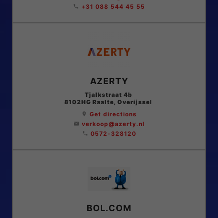
+31 088 544 45 55
phone
AZERTY
Tjalkstraat 4b
8102HG
Raalte
, Overijssel
Get directions
location_on
verkoop@azerty.nl
email
0572-328120
phone
BOL.COM