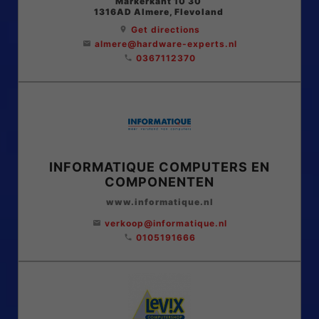
Markerkant 10 30
1316AD
Almere
, Flevoland
Get directions
location_on
almere@hardware-experts.nl
email
0367112370
phone
INFORMATIQUE COMPUTERS EN
COMPONENTEN
www.informatique.nl
verkoop@informatique.nl
email
0105191666
phone