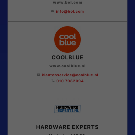
www.bol.com
info@bol.com
email
COOLBLUE
www.coolblue.nl
klantenservice@coolblue.nl
email
010 7982094
phone
HARDWARE EXPERTS