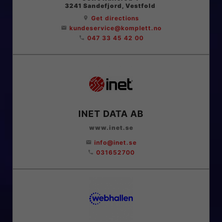
3241
Sandefjord
, Vestfold
Get directions
location_on
kundeservice@komplett.no
email
047 33 45 42 00
phone
INET DATA AB
www.inet.se
info@inet.se
email
031652700
phone