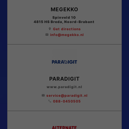
MEGEKKO
Spinveld 10
4815 HS
Breda
, Noord-Brabant
Get directions
location_on
info@megekko.nl
email
PARADIGIT
www.paradigit.nl
service@paradigit.nl
email
088-0450505
phone