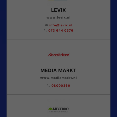
LEVIX
www.levix.nl
info@levix.nl
email
073 644 0576
phone
MEDIA MARKT
www.mediamarkt.nl
08000366
phone