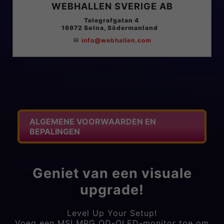
WEBHALLEN SVERIGE AB
Telegrafgatan 4
16972
Solna
, Södermanland
info@webhallen.com
email
ALGEMENE VOORWAARDEN EN
BEPALINGEN
Geniet van een visuale
upgrade!
Level Up Your Setup!
Voeg een MSI MPG QD-OLED-monitor toe om