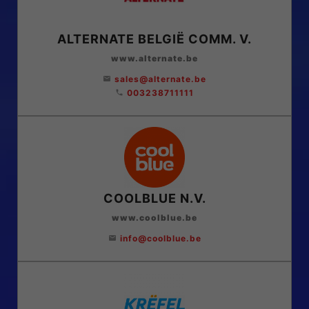
ALTERNATE BELGIË COMM. V.
www.alternate.be
sales@alternate.be
email
003238711111
phone
COOLBLUE N.V.
www.coolblue.be
info@coolblue.be
email