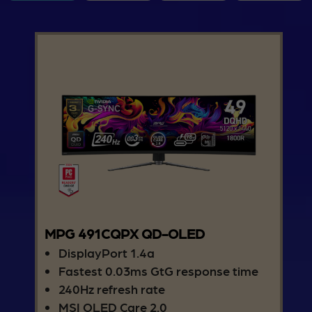
MPG 491CQPX QD-OLED
DisplayPort 1.4a
Fastest 0.03ms GtG response time
240Hz refresh rate
MSI OLED Care 2.0