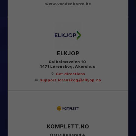
www.vandenborre.be
ELKJOP
Solheimsveien 10
1471
Lørenskog
, Akershus
Get directions
location_on
support.lorenskog@elkjop.no
email
KOMPLETT.NO
Ostre Kullerod 4