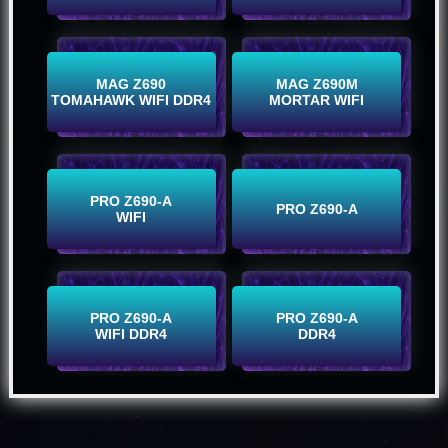
Koop nu
Koop nu
MAG Z690
MAG Z690M
TOMAHAWK WIFI DDR4
MORTAR WIFI
Koop nu
Koop nu
PRO Z690-A
PRO Z690-A
WIFI
Koop nu
Koop nu
PRO Z690-A
PRO Z690-A
WIFI DDR4
DDR4