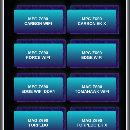
Koop nu
Koop nu
MPG Z690
MPG Z690
CARBON WIFI
CARBON EK X
Koop nu
Koop nu
MPG Z690
MPG Z690
FORCE WIFI
EDGE WIFI
Koop nu
Koop nu
MPG Z690
MAG Z690
EDGE WIFI DDR4
TOMAHAWK WIFI
Koop nu
Koop nu
MAG Z690
MAG Z690
TORPEDO
TORPEDO EK X