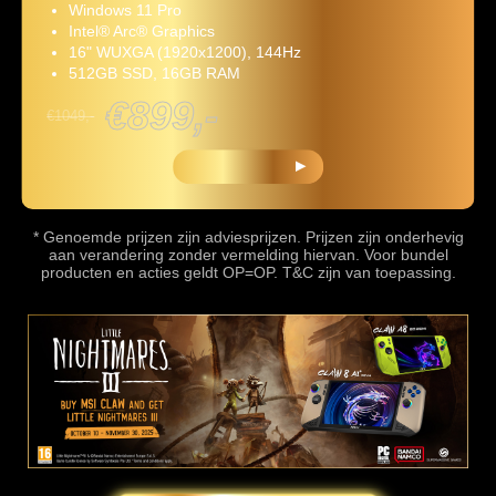
Windows 11 Pro
Intel® Arc® Graphics
16" WUXGA (1920x1200), 144Hz
512GB SSD, 16GB RAM
€899,-
€1049,-
KOOP NU
* Genoemde prijzen zijn adviesprijzen. Prijzen zijn onderhevig
aan verandering zonder vermelding hiervan. Voor bundel
producten en acties geldt OP=OP. T&C zijn van toepassing.