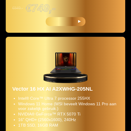
€749,-
€849,-
KOOP NU
Vector 16 HX AI A2XWHG-205NL
Intel® Core™ Ultra 7 processor 255HX
Windows 11 Home (MSI beveelt Windows 11 Pro aan
voor zakelijk gebruik.)
NVIDIA® GeForce™ RTX 5070 Ti
16" QHD+ (2560x1600), 240Hz
1TB SSD, 16GB RAM