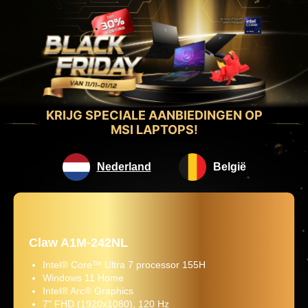
KRIJG SPECIALE AANBIEDINGEN OP
MSI LAPTOPS!
Nederland
België
Claw A1M-242NL
Intel® Core™ Ultra 7 processor 155H
Windows 11 Home
Intel® Arc® Graphics
7" FHD (1920x1080), 120 Hz