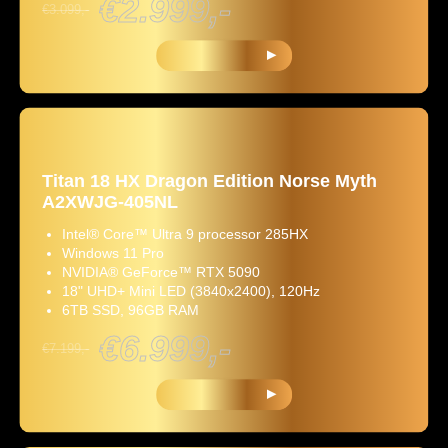
€2.999,-
€3.099,-
KOOP NU
Titan 18 HX Dragon Edition Norse Myth
A2XWJG-405NL
Intel® Core™ Ultra 9 processor 285HX
Windows 11 Pro
NVIDIA® GeForce™ RTX 5090
18" UHD+ Mini LED (3840x2400), 120Hz
6TB SSD, 96GB RAM
€6.999,-
€7.199,-
KOOP NU