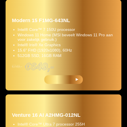
Modern 15 F1MG-643NL
Intel® Core™ 7 150U processor
Windows 11 Home (MSI beveelt Windows 11 Pro aan
voor zakelijk gebruik.)
Intel® Iris® Xe Graphics
15.6" FHD (1920x1080), 60Hz
512GB SSD, 16GB RAM
€649,-
€749,-
KOOP NU
Venture 16 AI A2HMG-012NL
Intel® Core™ Ultra 7 processor 255H