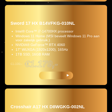
Sword 17 HX B14VFKG-010NL
Intel® Core™ i7-14700HX processor
Windows 11 Home (MSI beveelt Windows 11 Pro aan
voor zakelijk gebruik.)
NVIDIA® GeForce™ RTX 4060
17" WUXGA (1920x1200), 165Hz
1TB SSD, 16GB RAM
€1.179,-
€1.199,-
KOOP NU
Crosshair A17 HX D8WGKG-002NL