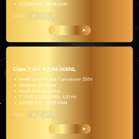
512GB SSD, 16GB RAM
€399,-
€549,-
KOOP NU
Claw 7 AI+ A2VM-008NL
Intel® Core™ Ultra 7 processor 258V
Windows 11 Home
Intel® Arc® Graphics
7" FHD (1920x1080), 120 Hz
512GB SSD, 32GB RAM
€749,-
€949,-
KOOP NU