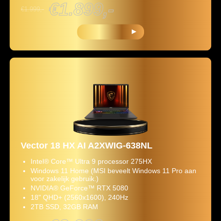
€1.899,-
€1.999,-
KOOP NU
Vector 18 HX AI A2XWIG-638NL
Intel® Core™ Ultra 9 processor 275HX
Windows 11 Home (MSI beveelt Windows 11 Pro aan
voor zakelijk gebruik.)
NVIDIA® GeForce™ RTX 5080
18" QHD+ (2560x1600), 240Hz
2TB SSD, 32GB RAM