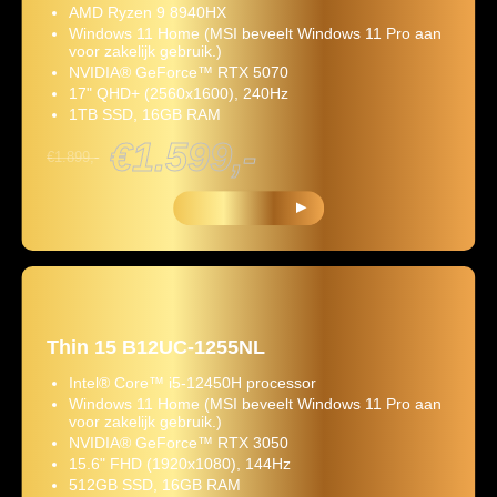
AMD Ryzen 9 8940HX
Windows 11 Home (MSI beveelt Windows 11 Pro aan
voor zakelijk gebruik.)
NVIDIA® GeForce™ RTX 5070
17" QHD+ (2560x1600), 240Hz
1TB SSD, 16GB RAM
€1.599,-
€1.899,-
KOOP NU
Thin 15 B12UC-1255NL
Intel® Core™ i5-12450H processor
Windows 11 Home (MSI beveelt Windows 11 Pro aan
voor zakelijk gebruik.)
NVIDIA® GeForce™ RTX 3050
15.6" FHD (1920x1080), 144Hz
512GB SSD, 16GB RAM