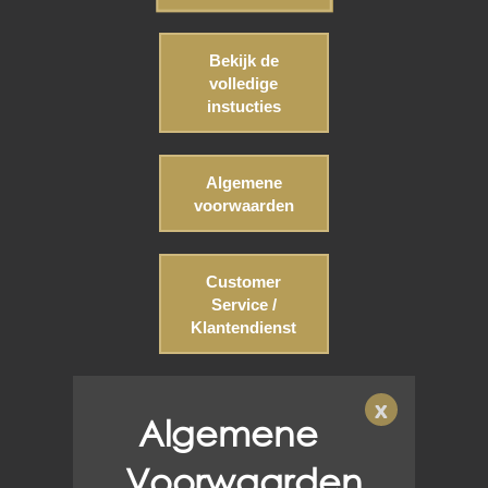
Bekijk de
volledige
instucties
Algemene
voorwaarden
Customer
Service /
Klantendienst
x
Algemene
Voorwaarden