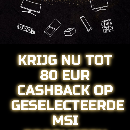
KRIJG NU TOT
80 EUR
CASHBACK OP
GESELECTEERDE
MSI