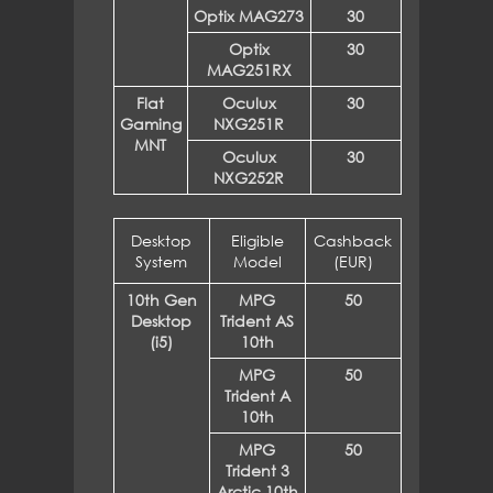
Optix MAG273
30
Optix
30
MAG251RX
Flat
Oculux
30
Gaming
NXG251R
MNT
Oculux
30
NXG252R
Desktop
Eligible
Cashback
System
Model
(EUR)
10th Gen
MPG
50
Desktop
Trident AS
(i5)
10th
MPG
50
Trident A
10th
MPG
50
Trident 3
Arctic 10th