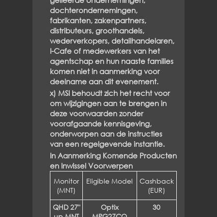
gelieerde ondernemingen,
dochterondernemingen,
fabrikanten, zakenpartners,
distributeurs, groothandels,
wederverkopers, detailhandelaren,
I-Cafe of medewerkers van het
agentschap en hun naaste families
komen niet in aanmerking voor
deelname aan dit evenement.
x) MSI behoudt zich het recht voor
om wijzigingen aan te brengen in
deze voorwaarden zonder
voorafgaande kennisgeving,
onderworpen aan de instructies
van een regelgevende instantie.
In Aanmerking Komende Producten
en Inwissel Voorwerpen
Monitor
Eligible Model
Cashback
(MNT)
(EUR)
QHD 27"
Optix
30
up MNT
MPG27CQ