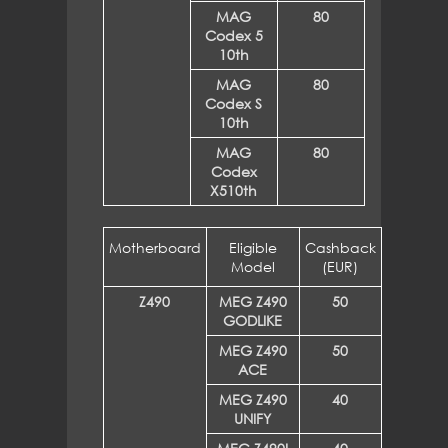
MAG
80
Codex 5
10th
MAG
80
Codex S
10th
MAG
80
Codex
X510th
Motherboard
Eligible
Cashback
Model
(EUR)
Z490
MEG Z490
50
GODLIKE
MEG Z490
50
ACE
MEG Z490
40
UNIFY