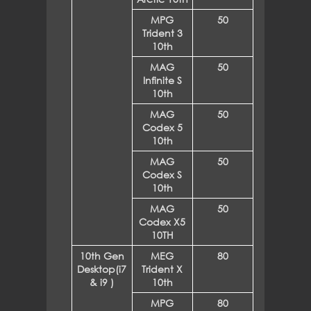
MPG
50
Trident 3
10th
MAG
50
Infinite S
10th
MAG
50
Codex 5
10th
MAG
50
Codex S
10th
MAG
50
Codex X5
10TH
10th Gen
MEG
80
Desktop(i7
Trident X
& i9 )
10th
MPG
80