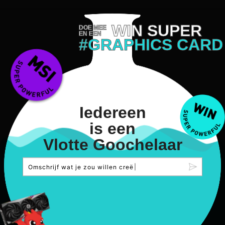
WIN SUPER
DOE MEE
EN EEN
#GRAPHICS CARD
Iedereen
is een
Vlotte Goochelaar
O
m
s
c
h
r
i
j
f
w
a
t
j
e
z
o
u
w
i
l
l
e
n
c
r
e
ë
r
e
n
.
|