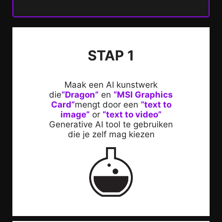
STAP 1
Maak een AI kunstwerk
die
“Dragon”
en
“MSI Graphics
Card”
mengt door een
“text to
image”
or
“text to video”
Generative AI tool te gebruiken
die je zelf mag kiezen