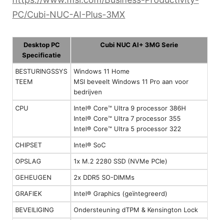
PC/Cubi-NUC-AI-Plus-3MX
Desktop PC
Cubi NUC AI+ 3MG Serie
Specificatie
BESTURINGSSYS
Windows 11 Home
TEEM
MSI beveelt Windows 11 Pro aan voor
bedrijven
CPU
Intel® Core™ Ultra 9 processor 386H
Intel® Core™ Ultra 7 processor 355
Intel® Core™ Ultra 5 processor 322
CHIPSET
Intel® SoC
OPSLAG
1x M.2 2280 SSD (NVMe PCIe)
GEHEUGEN
2x DDR5 SO-DIMMs
GRAFIEK
Intel® Graphics (geïntegreerd)
BEVEILIGING
Ondersteuning dTPM & Kensington Lock