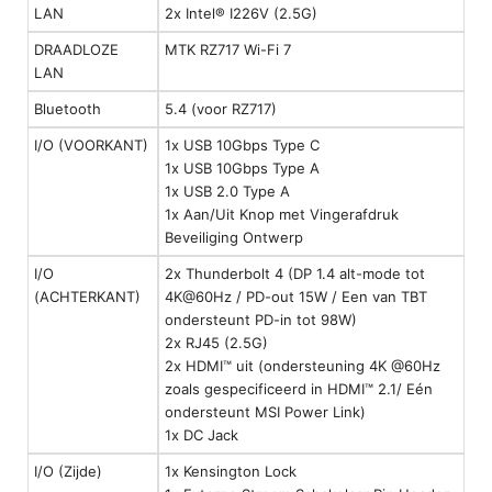
LAN
2x Intel® I226V (2.5G)
DRAADLOZE
MTK RZ717 Wi-Fi 7
LAN
Bluetooth
5.4 (voor RZ717)
I/O (VOORKANT)
1x USB 10Gbps Type C
1x USB 10Gbps Type A
1x USB 2.0 Type A
1x Aan/Uit Knop met Vingerafdruk
Beveiliging Ontwerp
I/O
2x Thunderbolt 4 (DP 1.4 alt-mode tot
(ACHTERKANT)
4K@60Hz / PD-out 15W / Een van TBT
ondersteunt PD-in tot 98W)
2x RJ45 (2.5G)
2x HDMI™ uit (ondersteuning 4K @60Hz
zoals gespecificeerd in HDMI™ 2.1/ Eén
ondersteunt MSI Power Link)
1x DC Jack
I/O (Zijde)
1x Kensington Lock