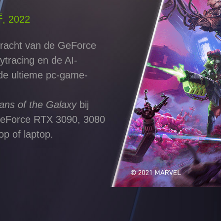
E
, 2022
kracht van de GeForce
ytracing en de AI-
de ultieme pc-game-
ans of the Galaxy
bij
GeForce RTX 3090, 3080
op of laptop.