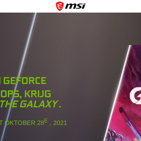
I GEFORCE
OPS, KRIJG
 THE GALAXY
.
E
T OKTOBER 28
, 2021