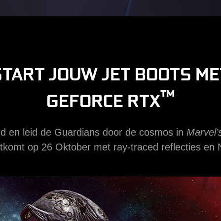
START JOUW JET BOOTS ME
™
GEFORCE RTX
rd en leid de Guardians door de cosmos in
Marvel’
uitkomt op 26 Oktober met ray-traced reflecties e