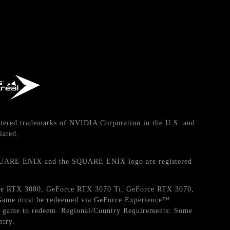
tered trademarks of NVIDIA Corporation in the U.S. and
iated.
QUARE ENIX and the SQUARE ENIX logo are registered
orce RTX 3080, GeForce RTX 3070 Ti, GeForce RTX 3070,
. Game must be redeemed via GeForce Experience™
the game to redeem. Regional/Country Requirements: Some
ntry.