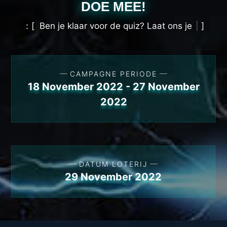
DOE MEE!
B
e
n
j
e
k
l
a
a
r
v
o
o
r
d
e
q
u
i
z
?
L
a
a
t
o
n
s
j
e
h
e
l
p
e
n
m
e
t
h
e
t
b
e
s
CAMPAGNE PERIODE
18 November 2022 - 27 November
2022
DATUM LOTERIJ
29 November 2022