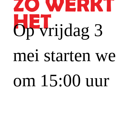
ZO WERKT
HET
Op vrijdag 3
mei starten we
om 15:00 uur
met en
livestream die