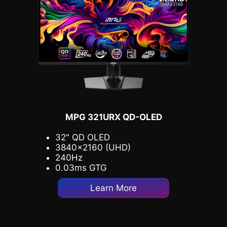
MPG 321URX QD-OLED
32" QD OLED
3840x2160 (UHD)
240Hz
0.03ms GTG
Learn More