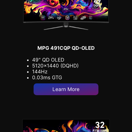
MPG 491CQP QD-OLED
49" QD OLED
5120x1440 (DQHD)
144Hz
0.03ms GTG
Learn More