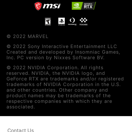
© 2022 MARVEL
© 2022 Sony Interactive Entertainment LLC
Created and developed by Insomniac Games,
Inc. PC version by Nixxes Software BV.
© 2022 NVIDIA Corporation. All rights
reserved. NVIDIA, the NVIDIA logo, and
GeForce RTX are trademarks and/or registered
trademarks of NVIDIA Corporation in the U.S.
and other countries. Other company and
product names may be trademarks of the
respective companies with which they are
associated.
Contact Us