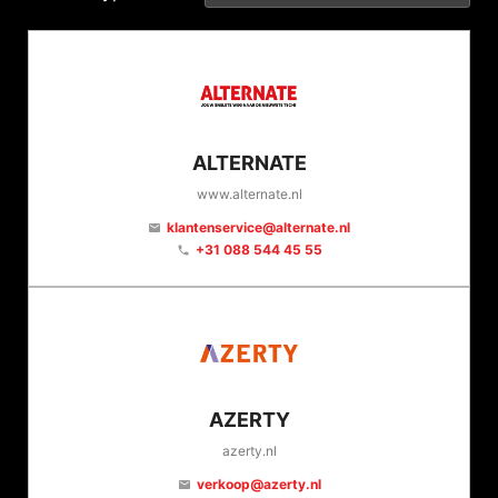
ALTERNATE
www.alternate.nl
klantenservice@alternate.nl
email
+31 088 544 45 55
phone
AZERTY
azerty.nl
verkoop@azerty.nl
email