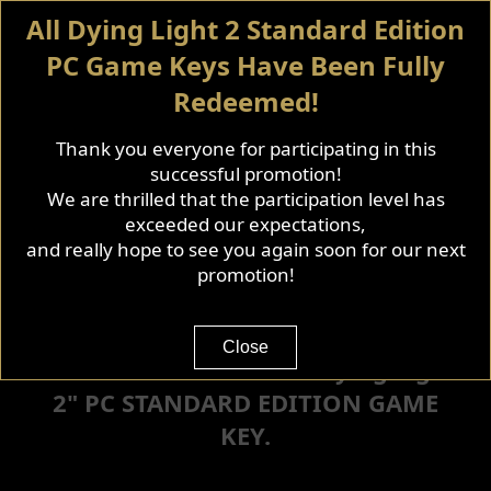
All Dying Light 2 Standard Edition
PC Game Keys Have Been Fully
Redeemed!
Thank you everyone for participating in this
successful promotion!
We are thrilled that the participation level has
exceeded our expectations,
and really hope to see you again soon for our next
promotion!
KOOP
EEN GESELECTEERD MSI
PRODUCT,
Close
ONTVANG EEN GRATIS
"Dying Light
2" PC STANDARD EDITION GAME
KEY.