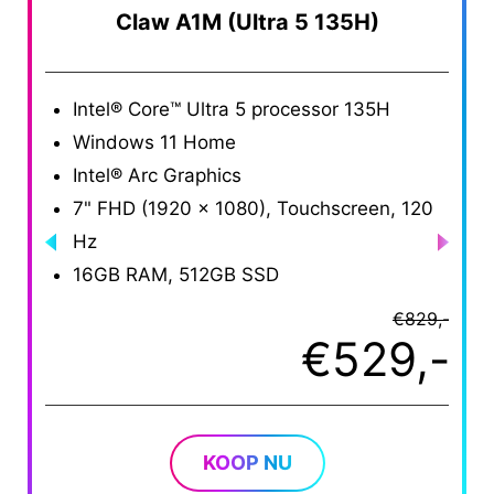
Claw A1M (Ultra 5 135H)
Intel® Core™ Ultra 5 processor 135H
I
Windows 11 Home
W
Intel® Arc Graphics
I
7" FHD (1920 x 1080), Touchscreen, 120
7
Hz
H
16GB RAM, 512GB SSD
1
€829,-
€529,-
KOOP NU