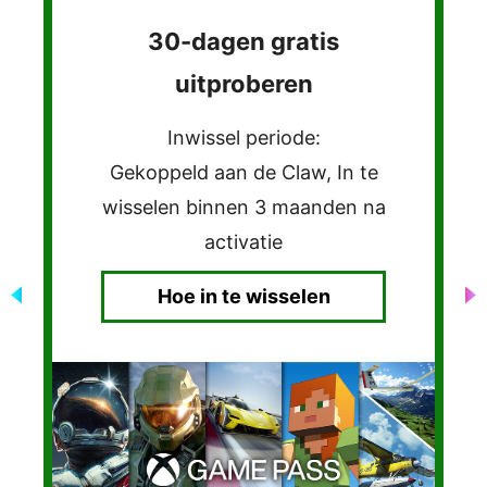
Ontvang gratis een Skull
and Bones™ game code
en een exclusieve
MYTHICAL BEAST SET
Inwissel periode:
Feb. 16, 2024- Feb. 16, 2025
Hoe in te wisselen
Hoe gebruik je de
Mythical Beast Set