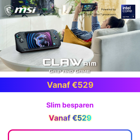
Powered by
®
Intel
Core™ Ultra 7 processors
Vanaf €529
Slim besparen
Vanaf €529