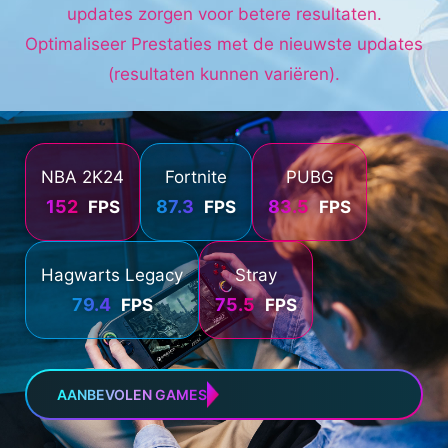
updates zorgen voor betere resultaten.
Optimaliseer Prestaties met de nieuwste updates
(resultaten kunnen variëren).
NBA 2K24
Fortnite
PUBG
152
87.3
83.5
FPS
FPS
FPS
Hagwarts Legacy
Stray
79.4
75.5
FPS
FPS
AANBEVOLEN GAMES