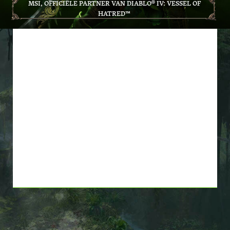
MSI, OFFICIËLE PARTNER VAN DIABLO® IV: VESSEL OF
HATRED™
KOOP IN AANMERKING
KOMENDE MSI-PRODUCTEN*,
ONTVANG DIABLO® IV:
VESSEL OF HATRED™
BASISSPEL EN UITBREIDING
GRATIS! *ZOLANG DE
VOORRAAD STREKT*