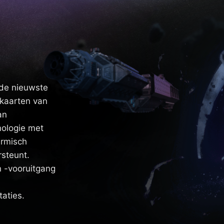
 de nieuwste
okaarten van
an
ologie met
ermisch
rsteunt.
 -vooruitgang
taties.